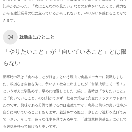
記事が良かった」「次はこんなのを見たい」などのお声をいただくと、微力な
がらも建設業界の役に立っているかもしれないと、やりがいを感じることがで
きます。
就活生にひとこと
Q4
「やりたいこと」が「向いていること」とは限
らない
新卒時の私は「食べることが好き」という理由で食品メーカーに就職しまし
た。根拠なき自信を胸に、勢いよく社会に出ましたが「営業成績こそ一番！」
という考えに馴染めず、早めに撤退しました（笑）。当時は「やりたいこと」
と「向いていること」の分別ができず、社会の荒波に完全にノックアウトされ
たのです。興味がある分野で働けるのは素敵ですが、意外と興味の薄い仕事が
自分に向いていることもあります。就活をする際は、少しだけ視野を広げてみ
て下さい。そして、色々な仕事を見てみる中で、「建設業振興基金」に少しで
も興味を持って頂けると幸いです。